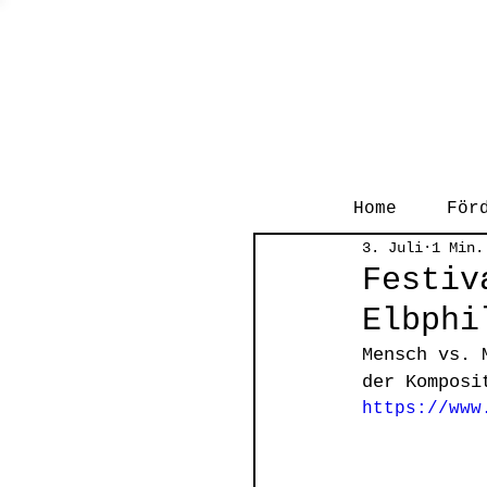
Home
För
3. Juli
1 Min.
Festiv
Elbphi
Mensch vs. 
der Komposi
https://www