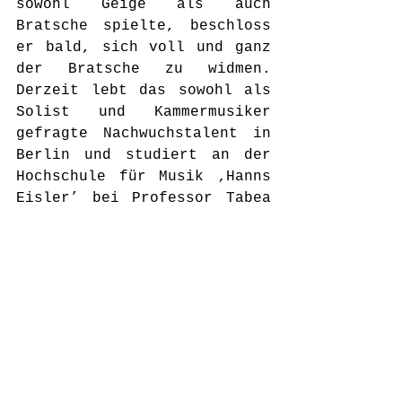
sowohl Geige als auch 
Bratsche spielte, beschloss 
er bald, sich voll und ganz 
der Bratsche zu widmen. 
Derzeit lebt das sowohl als 
Solist und Kammermusiker 
gefragte Nachwuchstalent in 
Berlin und studiert an der 
Hochschule für Musik ‚Hanns 
Eisler’ bei Professor Tabea 
Zimmermann, die ihn als 
Patin des Fanny Mendelssohn 
Förderpreises für die 
begehrte Auszeichnung 
nominierte. 