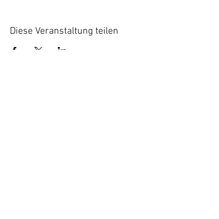
Diese Veranstaltung teilen
Datenschutz
Impressum |
© 2026 Fanny Mendelssohn
Förderpreis