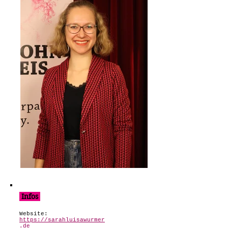
Infos
Website:
https://sarahluisawurmer
.de