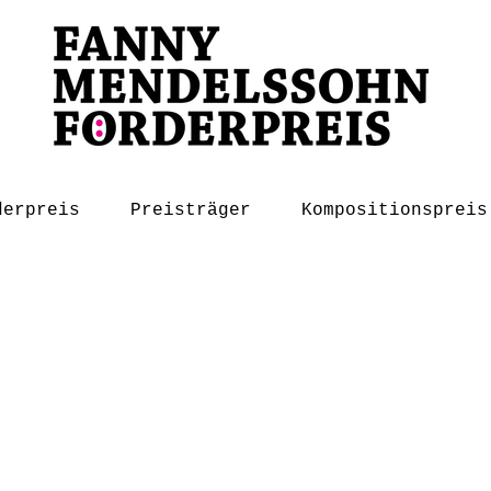
derpreis
Preisträger
Kompositionspreis