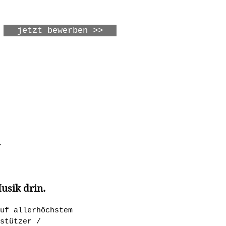
jetzt bewerben >>
N
usik drin.
uf allerhöchstem
stützer /