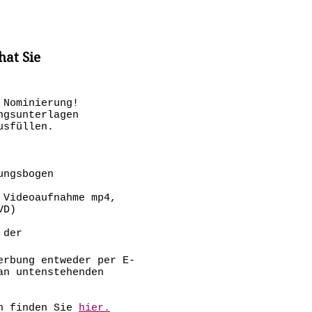
hat Sie
 Nominierung!
ngsunterlagen
usfüllen.
ungsbogen
 Videoaufnahme mp4,
VD)
 der
erbung entweder per E-
an untenstehenden
en finden Sie
hier.