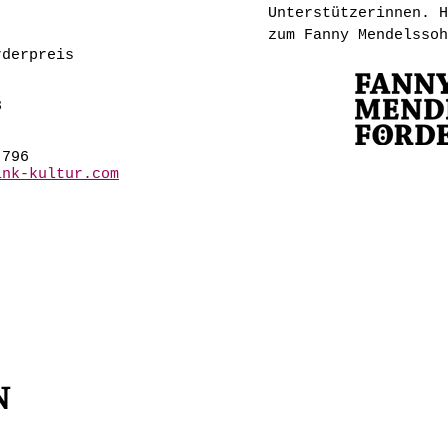
Unterstützerinnen. H
zum Fanny Mendelssoh
rderpreis
3
 796
ink-kultur.com
N