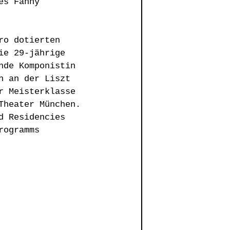
es Fanny 
ro dotierten 
ie 29-jährige 
nde Komponistin 
n an der Liszt 
r Meisterklasse 
Theater München. 
d Residencies 
rogramms 