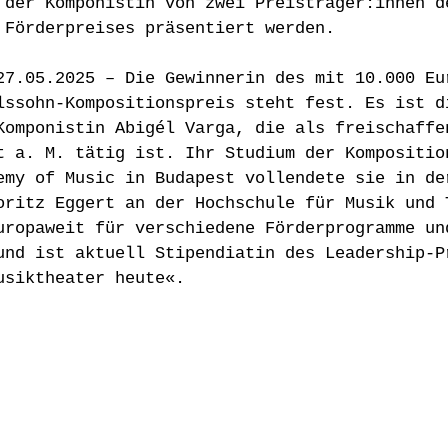
 der Komponistin von zwei Preisträger:innen d
 Förderpreises präsentiert werden.
27.05.2025 – Die Gewinnerin des mit 10.000 Eu
lssohn-Kompositionspreis steht fest. Es ist d
Komponistin Abigél Varga, die als freischaffe
t a. M. tätig ist. Ihr Studium der Kompositio
emy of Music in Budapest vollendete sie in de
oritz Eggert an der Hochschule für Musik und 
uropaweit für verschiedene Förderprogramme un
und ist aktuell Stipendiatin des Leadership-P
usiktheater heute«.