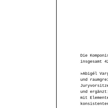
Die Komponi
insgesamt 4
»Abigél Var
und raumgre
Juryvorsitz
und ergänzt
mit Element
konsistente