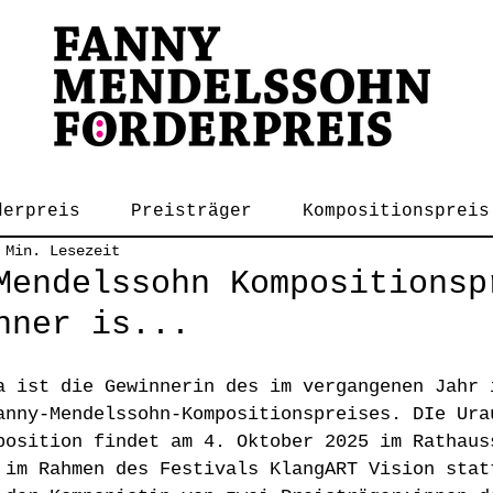
derpreis
Preisträger
Kompositionspreis
 Min. Lesezeit
Mendelssohn Kompositionsp
nner is...
a ist die Gewinnerin des im vergangenen Jahr 
anny-Mendelssohn-Kompositionspreises. DIe Ura
position findet am 4. Oktober 2025 im Rathaus
 im Rahmen des Festivals KlangART Vision stat