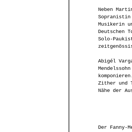
Neben Marti
Sopranistin
Musikerin u
Deutschen T
Solo-Paukis
zeitgenössi
Abigél Varg
Mendelssohn
komponieren
Zither und 
Nähe der Au
Der Fanny-M