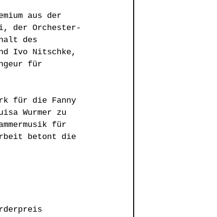
emium aus der 
i, der Orchester-
halt des 
nd Ivo Nitschke, 
geur für 
rk für die Fanny 
uisa Wurmer zu 
mmermusik für 
rbeit betont die 
rderpreis 