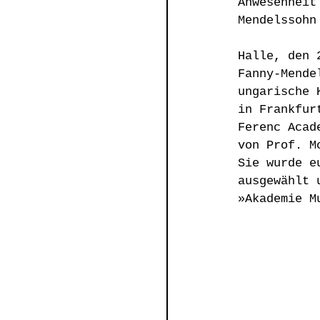
Anwesenheit
Mendelssohn
Halle, den 
Fanny-Mende
ungarische 
in Frankfur
Ferenc Acad
von Prof. M
Sie wurde e
ausgewählt 
»Akademie M