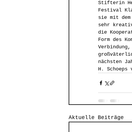
Stifterin H
Festival Kl
sie mit dem
sehr kreati
die Koopera
Form des Ko
Verbindung,
großväterli
nächsten Ja
H. Schoeps 
Aktuelle Beiträge