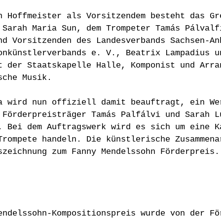
n Hoffmeister als Vorsitzendem besteht das Gr
 Sarah Maria Sun, dem Trompeter Tamás Pálvalf
nd Vorsitzenden des Landesverbands Sachsen-An
onkünstlerverbands e. V., Beatrix Lampadius u
t der Staatskapelle Halle, Komponist und Arran
sche Musik.
a wird nun offiziell damit beauftragt, ein We
 Förderpreisträger Tamás Palfálvi und Sarah L
. Bei dem Auftragswerk wird es sich um eine Ka
Trompete handeln. Die künstlerische Zusammena
szeichnung zum Fanny Mendelssohn Förderpreis.
endelssohn-Kompositionspreis wurde von der Fö